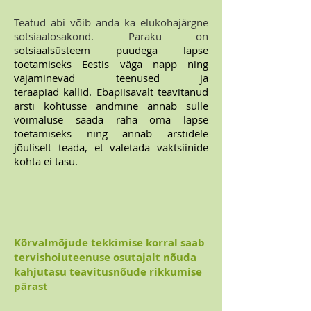
Teatud abi võib anda ka elukohajärgne
sotsiaalosakond. Paraku on
s
otsiaalsüsteem puudega lapse
toetamiseks Eestis väga napp ning
vajaminevad teenused ja
teraapiad kallid. Ebapiisavalt teavitanud
arsti kohtusse andmine annab sulle
võimaluse saada raha oma lapse
toetamiseks ning annab arstidele
jõuliselt teada, et valetada vaktsiinide
kohta ei tasu.
Kõrvalmõjude tekkimise korral saab
tervishoiuteenuse osutajalt nõuda
kahjutasu teavitusnõude rikkumise
pärast