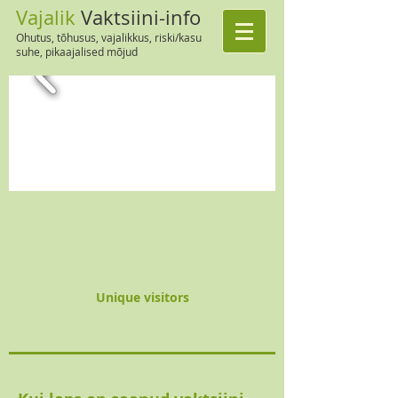
Vajalik
Vaktsiini-info
Ohutus, tõhusus, vajalikkus, riski/kasu
suhe, pikaajalised mõjud
Unique visitors