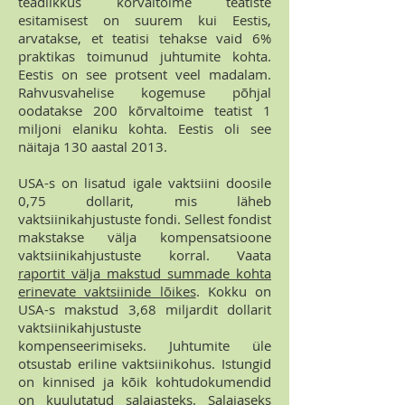
teadlikkus kõrvaltoime teatiste
esitamisest on suurem kui Eestis,
arvatakse, et teatisi tehakse vaid 6%
praktikas toimunud juhtumite kohta.
Eestis on see protsent veel madalam.
Rahvusvahelise kogemuse põhjal
oodatakse 200 kõrvaltoime teatist 1
miljoni elaniku kohta. Eestis oli see
näitaja 130 aastal 2013.
USA-s on lisatud igale vaktsiini doosile
0,75 dollarit, mis läheb
vaktsiinikahjustuste fondi. Sellest fondist
makstakse välja kompensatsioone
vaktsiinikahjustuste korral. Vaata
raportit välja makstud summade kohta
erinevate vaktsiinide lõikes
. Kokku on
USA-s makstud 3,68 miljardit dollarit
vaktsiinikahjustuste
kompenseerimiseks. Juhtumite üle
otsustab eriline vaktsiinikohus. Istungid
on kinnised ja kõik kohtudokumendid
on kuulutatud salajasteks. Salajaseks