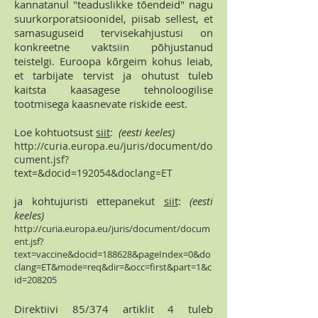
kannatanul "teaduslikke tõendeid" nagu
suurkorporatsioonidel, piisab sellest, et
samasuguseid tervisekahjustusi on
konkreetne vaktsiin põhjustanud
teistelgi. Euroopa kõrgeim kohus leiab,
et tarbijate tervist ja ohutust tuleb
kaitsta kaasagese tehnoloogilise
tootmisega kaasnevate riskide eest.
Loe kohtuotsust
siit
:
(eesti keeles)
http://curia.europa.eu/juris/document/do
cument.jsf?
text=&docid=192054&doclang=ET
ja kohtujuristi ettepanekut
siit
:
(eesti
keeles)
http://curia.europa.eu/juris/document/docum
ent.jsf?
text=vaccine&docid=188628&pageIndex=0&do
clang=ET&mode=req&dir=&occ=first&part=1&c
id=208205
Direktiivi 85/374 artiklit 4 tuleb