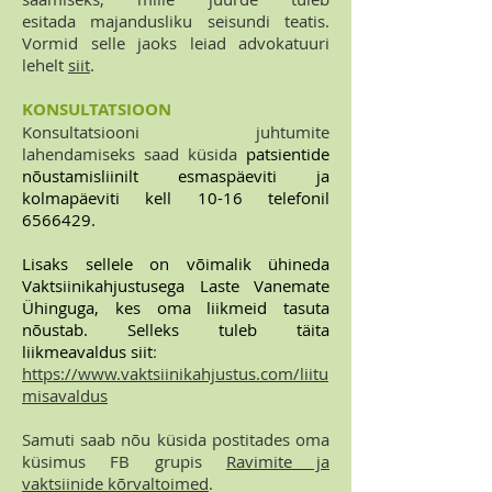
esitada majandusliku seisundi teatis.
Vormid selle jaoks leiad advokatuuri
lehelt
siit
.
KONSULTATSIOON
Konsultatsiooni juhtumite
lahendamiseks saad küsida
patsientide
nõustamisliinilt esmaspäeviti ja
kolmapäeviti kell 10-16 telefonil
6566429
.
Lisaks sellele on võimalik ühineda
Vaktsiinikahjustusega Laste Vanemate
Ühinguga, kes oma liikmeid tasuta
nõustab. Selleks tuleb täita
liikmeavaldus siit
:
https://www.vaktsiinikahjustus.com/liitu
misavaldus
Samuti saab nõu küsida postitades oma
küsimus FB grupis
Ravimite ja
vaktsiinide kõrvaltoimed
.