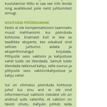
kuulutamise tõttu ei saa see info levida
ning avalikkusel pole neist juhtumitest
aimugi.
KOHTUSSE PÖÖRDUMINE
Eestis ei ole kompensatsiooni saamiseks
muud mehhanismi kui pöörduda
kohtusse. Enamasti küll ei leia sa
teadlikke eksperte, kes oskaksid sind
sellises juhtumis aidata ja
eksperthinnangut kirjutada.
Põhjuslik seos vaktsiini ja kahjustuse
vahel tuleb ise tõendada. Samuti tuleb
tõendada tekkinud kahju, selle suurus ja
põhjuslik seos vaktsiinikahjustuse ja
kahju vahel.
Sul on võimalus pöörduda kohtusse
juhul kui sinu arst ei ole sind
informeerinud vaktsiini riskidest või on
andnud sulle valeinfot, et vaktsiin on
täiesti ohutu. Kahjuks juhtub seda