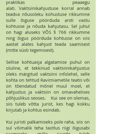
praktikas peaaegu
alati. Vaktsiinikahjustuse korral annab
teadva nõusoleku kohustuse rikkumine
sulle õiguse pöörduda arsti vastu
kohtusse ja nõuda kahjutasu. Sel juhul
on hagi aluseks VÕS § 766 rikkumine
ning õigus pöörduda kohtusse on viis
aastat alates kahjust teada saamisest
(mitte süsti tegemisest).
Sellise kohtuasja algatamise puhul on
oluline, et tekkinud vaktsiinikahjustus
oleks märgitud vaktsiini infolehel, selle
kohta on tehtud Ravimiametile teatis või
on tõendatud mõnel muul moel, et
kahjustus ja vaktsiin on omavahelises
põhjuslikus seoses. Kui see on olemas,
siis tuleb võtta jurist, kes hagi kokku
kirjutab ja kohtus esindab.
Kui juristi palkamiseks pole raha, siis on
sul võimalik teha taotlus riigi õigusabi
saamiseks, mille juurde tuleb