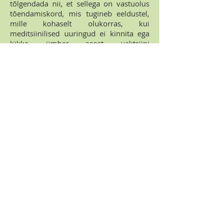
tõlgendada nii, et sellega on vastuolus
tõendamiskord, mis tugineb eeldustel,
mille kohaselt olukorras, kui
meditsiinilised uuringud ei kinnita ega
lükka ümber seost vaktsiini
manustamise ja kannatanul tekkinud
haiguse vahel, loetakse põhjuslik seos
vaktsiinile omistatud puuduse ja
kannatanul tekkinud kahju vahel siiski
tõendatuks, kui esinevad teatavad
eelnevalt kindlaks määratud kaudsed
faktilised tõendid, mis näitavad
põhjusliku seose olemasolu
Vandeadvokaat Karmen Turk
kommenteerib kohtuotsust oma FB
seinal niimoodi:
"Tarbijakaitse ulatus on tihti üle võlli,
kuid on olukordi, kus otsus "abistada"
tarbijat on enam kui õiglane... Millest
jutt?
Euroopa Liidu Kohus tegi minu meelest
põhjapaneva otsuse vaktsiini ja sellega