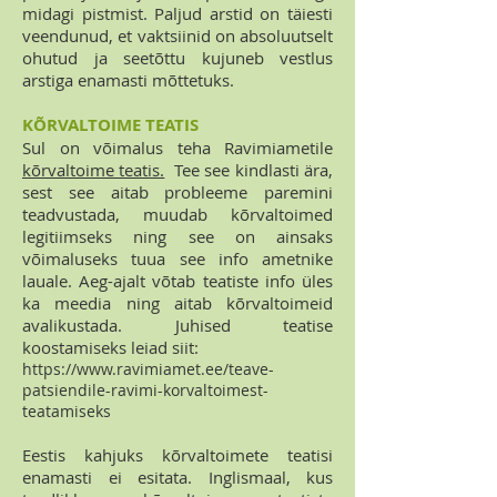
midagi pistmist. Paljud arstid on täiesti
veendunud, et vaktsiinid on absoluutselt
ohutud ja seetõttu kujuneb vestlus
arstiga enamasti mõttetuks.
KÕRVALTOIME TEATIS
Sul on võimalus teha Ravimiametile
kõrvaltoime teatis.
Tee see kindlasti ära,
sest see aitab probleeme paremini
teadvustada, muudab kõrvaltoimed
legitiimseks ning see on ainsaks
võimaluseks tuua see info ametnike
lauale. Aeg-ajalt võtab teatiste info üles
ka meedia ning aitab kõrvaltoimeid
avalikustada. Juhised teatise
koostamiseks leiad siit:
https://www.ravimiamet.ee/teave-
patsiendile-ravimi-korvaltoimest-
teatamiseks
Eestis kahjuks kõrvaltoimete teatisi
enamasti ei esitata. Inglismaal, kus