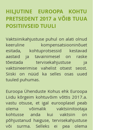
HILJUTINE EUROOPA KOHTU
PRETSEDENT 2017 a VÕIB TUUA
POSITIIVSEID TUULI
Vaktsiinikahjustuse puhul on alati olnud
keeruline kompensatsiooninõuet
esitada, kohtuprotsessid kestavad
aastaid ja tavainimesel on raske
tõestada tervisekahjustuse ja
vaktsineerimise vahelist otsest seost.
Siiski on nüüd ka selles osas uued
tuuled puhumas.
Euroopa Ühenduste Kohus ehk Euroopa
Liidu kõrgeim kohtuvõim võttis 2017.a.
vastu otsuse, et igal eurooplasel peab
olema võimalik vaktsiinitootaja
kohtusse anda kui vaktsiin on
põhjustanud haiguse, tervisekahjustuse
või surma. Selleks ei pea olema