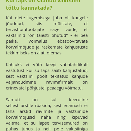
Kui laps on saanud vaktsiini
tõttu kannatada?
Kui olete lugemisega juba nii kaugele
jõudnud, siis mõistate, et
tervishoiutöötajate sage väide, et
vaktsiinid "on täiesti ohutud" - ei pea
paika. Võimalus ebasoovitavate
kõrvalmõjude ja raskemate kahjustuste
tekkimiseks on alati olemas.
Kahjuks ei võta keegi vabatahtlikult
vastutust kui su laps saab kahjustatud,
sest vaktsiini poolt tekitatud kahjude
väljanõudmine ravimifirmalt on
erinevatel põhjustel peaaegu võimatu.
Samuti on sul keeruline
sellest arstile rääkida, sest enamasti ei
taha arstid ravimite ja vaktsiinide
kõrvalmõjusid näha ning kipuvad
väitma, et su lapse tervisemured on
puhas juhus ja neil pole vaktsiiniga