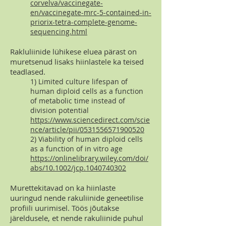
corvelva/vaccinegate-
en/vaccinegate-mrc-5-contained-in-
priorix-tetra-complete-genome-
sequencing.html
Rakluliinide lühikese eluea pärast on
muretsenud lisaks hiinlastele ka teised
teadlased.
1) Limited culture lifespan of
human diploid cells as a function
of metabolic time instead of
division potential
https://www.sciencedirect.com/scie
nce/article/pii/0531556571900520
2) Viability of human diploid cells
as a function of in vitro age
https://onlinelibrary.wiley.com/doi/
abs/10.1002/jcp.1040740302
Murettekitavad on ka hiinlaste
uuringud nende rakuliinide geneetilise
profiili uurimisel. Töös jõutakse
järeldusele, et nende rakuliinide puhul