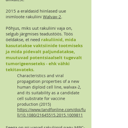
2015 a eraldasid hiinlased uue
inimloote rakuliini
Walvax-2
.
Põhjus, miks uut rakuliini vaja on,
selgub järgmises teadustöös. Töös
öeldakse, et need
rakuliinid, mida
kasutatakse vaktsiinide tootmiseks
ja mida pidevalt paljundatakse,
muutuvad potentsiaalselt tugevalt
tumorigeenseteks - ehk vähki
tekitavateks.
Characteristics and viral
propagation properties of a new
human diploid cell line, walvax-2,
and its suitability as a candidate
cell substrate for vaccine
production (2015)
https://www.tandfonline.com/doi/fu
ll/10.1080/21645515.2015.1009811
Seega on nii vanad rakuliinid nagu MRC-