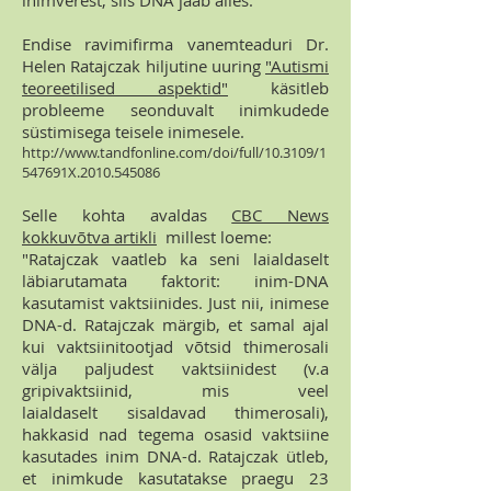
inimverest, siis DNA jääb alles.
Endise ravimifirma vanemteaduri Dr.
Helen Ratajczak hiljutine uuring
"Autismi
teoreetilised aspektid"
käsitleb
probleeme seonduvalt inimkudede
süstimisega teisele inimesele.
http://www.tandfonline.com/doi/full/10.3109/1
547691X.2010.545086
Selle kohta avaldas
CBC News
kokkuvõtva artikli
millest loeme:
"Ratajczak vaatleb ka seni laialdaselt
läbiarutamata faktorit: inim-DNA
kasutamist vaktsiinides. Just nii, inimese
DNA-d. Ratajczak märgib, et samal ajal
kui vaktsiinitootjad võtsid thimerosali
välja paljudest vaktsiinidest (v.a
gripivaktsiinid, mis veel
laialdaselt sisaldavad thimerosali),
hakkasid nad tegema osasid vaktsiine
kasutades inim DNA-d. Ratajczak ütleb,
et inimkude kasutatakse praegu 23