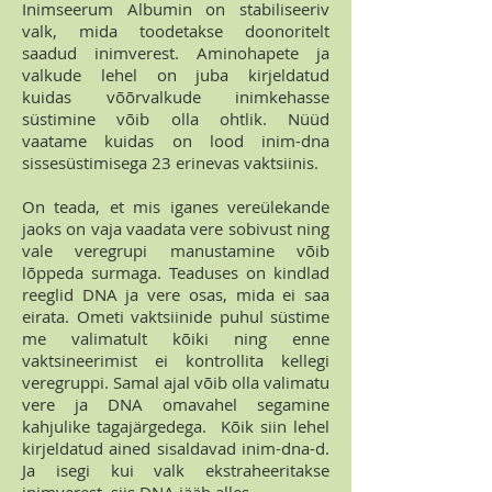
Inimseerum Albumin on stabiliseeriv
valk, mida toodetakse doonoritelt
saadud inimverest. Aminohapete ja
valkude lehel on juba kirjeldatud
kuidas võõrvalkude inimkehasse
süstimine võib olla ohtlik. Nüüd
vaatame kuidas on lood inim-dna
sissesüstimisega 23 erinevas vaktsiinis.
On teada, et mis iganes vereülekande
jaoks on vaja vaadata vere sobivust ning
vale veregrupi manustamine võib
lõppeda surmaga. Teaduses on kindlad
reeglid DNA ja vere osas, mida ei saa
eirata. Ometi vaktsiinide puhul süstime
me valimatult kõiki ning enne
vaktsineerimist ei kontrollita kellegi
veregruppi. Samal ajal võib olla valimatu
vere ja DNA omavahel segamine
kahjulike tagajärgedega. Kõik siin lehel
kirjeldatud ained sisaldavad inim-dna-d.
Ja isegi kui valk ekstraheeritakse