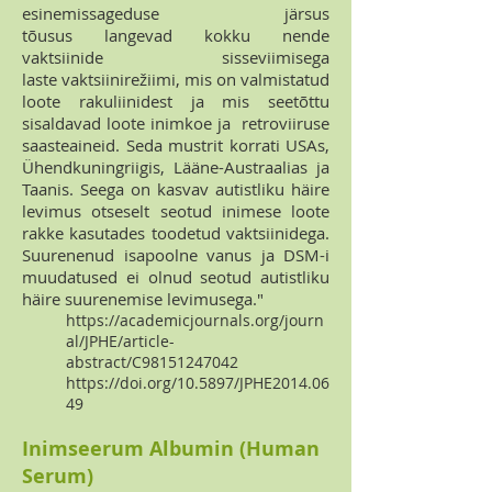
esinemissageduse järsus
tõusus langevad kokku nende
vaktsiinide sisseviimisega
laste vaktsiinirežiimi, mis on valmistatud
loote rakuliinidest ja mis seetõttu
sisaldavad loote inimkoe ja retroviiruse
saasteaineid. Seda mustrit korrati USAs,
Ühendkuningriigis, Lääne-Austraalias ja
Taanis. Seega on kasvav autistliku häire
levimus otseselt seotud inimese loote
rakke kasutades toodetud vaktsiinidega.
Suurenenud isapoolne vanus ja DSM-i
muudatused ei olnud seotud autistliku
häire suurenemise levimusega."
https://academicjournals.org/journ
al/JPHE/article-
abstract/C98151247042
https://doi.org/10.5897/JPHE2014.06
49
Inimseerum Albumin (Human
Serum)