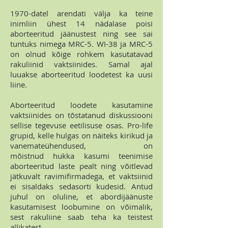
1970-datel arendati välja ka teine
inimliin ühest 14 nädalase poisi
aborteeritud jäänustest ning see sai
tuntuks nimega MRC-5. WI-38 ja MRC-5
on olnud kõige rohkem kasutatavad
rakuliinid vaktsiinides. Samal ajal
luuakse aborteeritud loodetest ka uusi
liine.
Aborteeritud loodete kasutamine
vaktsiinides on tõstatanud diskussiooni
sellise tegevuse eetilisuse osas. Pro-life
grupid, kelle hulgas on näiteks kirikud ja
vanemateühendused, on
mõistnud hukka kasumi teenimise
aborteeritud laste pealt ning võitlevad
jätkuvalt ravimifirmadega, et vaktsiinid
ei sisaldaks sedasorti kudesid. Antud
juhul on oluline, et abordijäänuste
kasutamisest loobumine on võimalik,
sest rakuliine saab teha ka teistest
allikatest.