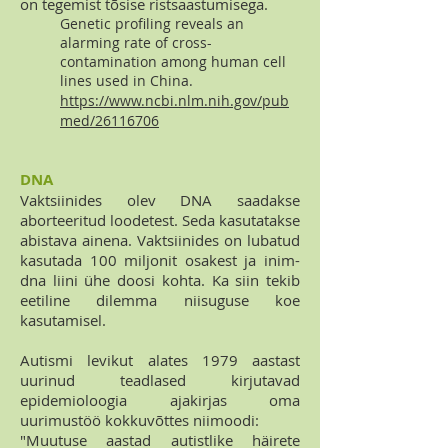
on tegemist tõsise ristsaastumisega.
Genetic profiling reveals an
alarming rate of cross-
contamination among human cell
lines used in China.
https://www.ncbi.nlm.nih.gov/pub
med/26116706
DNA
Vaktsiinides olev DNA saadakse
aborteeritud loodetest. Seda kasutatakse
abistava ainena. Vaktsiinides on lubatud
kasutada 100 miljonit osakest ja inim-
dna liini ühe doosi kohta. Ka siin tekib
eetiline dilemma niisuguse koe
kasutamisel.
Autismi levikut alates 1979 aastast
uurinud teadlased kirjutavad
epidemioloogia ajakirjas oma
uurimustöö kokkuvõttes niimoodi:
"Muutuse aastad autistlike häirete