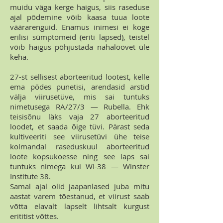
muidu väga kerge haigus, siis raseduse
ajal põdemine võib kaasa tuua loote
väärarenguid. Enamus inimesi ei koge
erilisi sümptomeid (eriti lapsed), teistel
võib haigus põhjustada nahalöövet üle
keha.
27-st sellisest aborteeritud lootest, kelle
ema põdes punetisi, arendasid arstid
välja viirusetüve, mis sai tuntuks
nimetusega RA/27/3 — Rubella. Ehk
teisisõnu läks vaja 27 aborteeritud
loodet, et saada õige tüvi. Pärast seda
kultiveeriti see viirusetüvi ühe teise
kolmandal raseduskuul aborteeritud
loote kopsukoesse ning see laps sai
tuntuks nimega kui WI-38 — Winster
Institute 38.
Samal ajal olid jaapanlased juba mitu
aastat varem tõestanud, et viirust saab
võtta elavalt lapselt lihtsalt kurgust
erititist võttes.