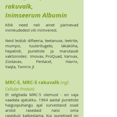
rakuvalk,
Inimseerum Albumin
Kõik need neli ainet pärinevad
inimkudedest või inimverest.
Neid leidub difteeria, teetanuse, leetrite,
mumpsi, tuulerõugete, läkaköha,
hepatiidi, punetiste ja marutaudi
vaktsiinides: Imovax, ProQuad, Varivax,
Zostavax, Pentacel, Havrix,
Vaqta, Twinrix jt
MRC-5, MRC-5 rakuvalk
(ingl:
Cellular Protein)
Et selgitada MRC-5 olemust - on vaja
vaadata ajalukku. 1964 aastal punetiste
haiguspuhangu ajal survestasid osad
arstid rasedaid naisi oma
rasedust katkestama. Kui punetised on