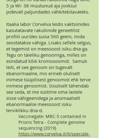
5 ja WI- 38 muutunud aja jooksul
pidevalt paljundades vähkitekitavateks.
Itaalia labor Corvelva leidis vaktsiinides
kasutatavate rakuliinide geneetilist
profiili uurides suisa 560 geeni, mida
seostatakse vähiga. Lisaks sellele selgus,
et tegemist on meessoost isiku dna-ga.
Tegu on täieliku genoomiga, milles on
esindatud kõik kromosoomid. Samuti
leiti, et see genoom on tugevalt
ebanormaalne, mis erineb oluliselt
inimese tüüpilisest genoomist ehk terve
inimese genoomist. Sisuliselt tähendab
see seda, et me süstime oma lastele
sisse vähigeenidega ja anomaalselt
ebanormaalse meessoost isiku
terviklikku dna-d.
Vaccinegate: MRC-5 contained in
Priorix Tetra - Complete genome
sequencing (2019)
https://www.corvelva.it/it/speciale-