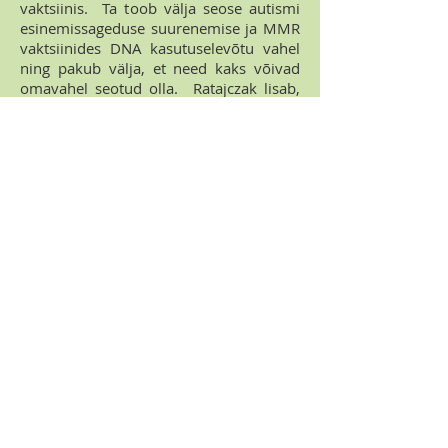
vaktsiinis. Ta toob välja seose autismi
esinemissageduse suurenemise ja MMR
vaktsiinides DNA kasutuselevõtu vahel
ning pakub välja, et need kaks võivad
omavahel seotud olla. Ratajczak lisab,
et järsk autismi tõus ilmnes 1995 aastal
kui tuulerõugete vaktsiini kasvatati
inimloote kudedes.
Küsimusele - Miks võiks inimese DNA
potentsiaalselt põhjustada
ajukahjustuse? vastas Ratajczak: "Sest
tegemist on inim DNA-ga, mille
saajateks on teised inimesed. Kui ühe
inimese DNA süstitakse teise inimese
kehasse, siis see muutub ja keha tapab
ta. Ja kus see kõige rohkem väljendub?
Aju neuronites.
Nüüd on teil keha, mis
tapab ajurakke ja mis kujutab
endast katkematut põletikku. See ei
lõpe, see jätkub läbi terve selle
indiviidi elu
.""